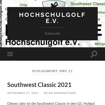
HOCHSCHULGOLF
E.V.
Karlsruhe
Suchfe
Mobile-
ein-/a
Menü
ein-/ausblenden
SCHLAGWORT:
SWC 21
Southwest Classic 2021
SEPTEMBER 27, 2021
/
KEINE KOMMENTARE
Dieses Jahr ist die Southwest Classic in den GC Hofgut