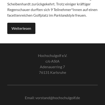
Scheibenhardt zurückgekehrt. Trotz einiger kräftiger
Regenschauer durften sich 9 Teilnehmer*Innen auf einen
facettenreichen Golfplatz im
Parklandstyle
freuen.
Weiterlesen
Hochschulgolf e.V.
c/o AStA
Adenauerring 7
76131 Karlsruhe
Email: vorstand@hochschulgolf.de