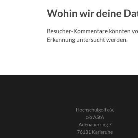
Wohin wir deine Da
Besucher-Kommentare könnten von
Erkennung untersucht werden.
Hochschulgolf e.V.
c/o AStA
Adenauerring 7
76131 Karlsruhe