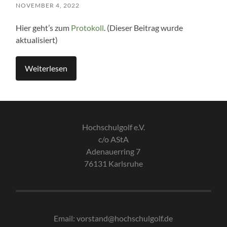
NOVEMBER 4, 2022
Hier geht’s zum
Protokoll
. (Dieser Beitrag wurde
aktualisiert)
Weiterlesen
Hochschulgolf e.V.
c/o AStA
Adenauerring 7
76131 Karlsruhe
Email: vorstand@hochschulgolf.de