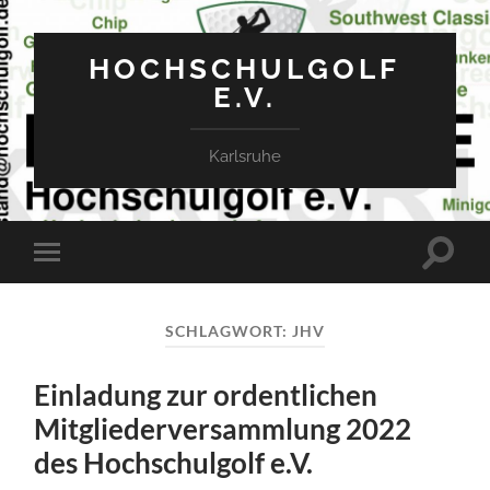
HOCHSCHULGOLF
E.V.
Karlsruhe
Suchfe
Mobile-
ein-/a
Menü
ein-/ausblenden
SCHLAGWORT:
JHV
Einladung zur ordentlichen
Mitgliederversammlung 2022
des Hochschulgolf e.V.