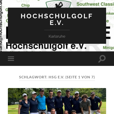
HOCHSCHULGOLF
E.V.
Karlsruhe
Suchfe
Mobile-
ein-/a
Menü
ein-/ausblenden
SCHLAGWORT:
HSG E.V.
(SEITE 1 VON 7)