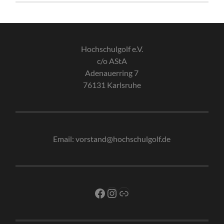
Hochschulgolf e.V.
c/o AStA
Adenauerring 7
76131 Karlsruhe
Email: vorstand@hochschulgolf.de
Facebook
Instagram
Link