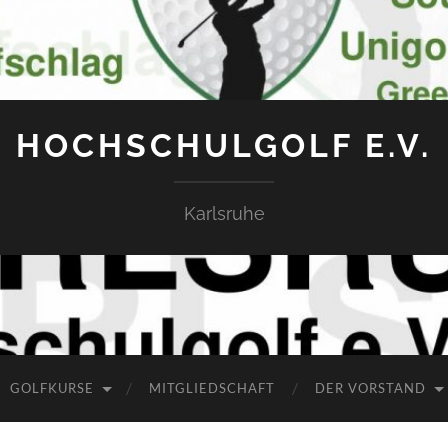
HOCHSCHULGOLF E.V.
Karlsruhe
GOLFKURSE
MITGLIEDSCHAFT
DER VORSTAND