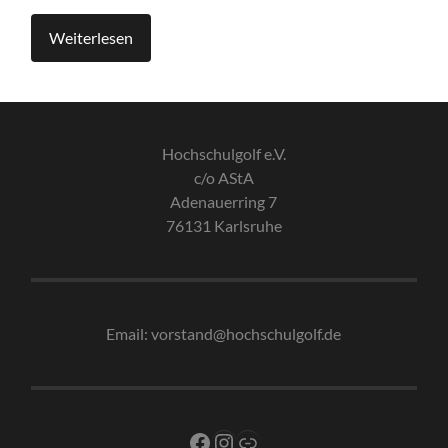
Weiterlesen
Hochschulgolf e.V.
c/o AStA
Adenauerring 7
76131 Karlsruhe
Email: vorstand@hochschulgolf.de
Facebook
Instagram
Link