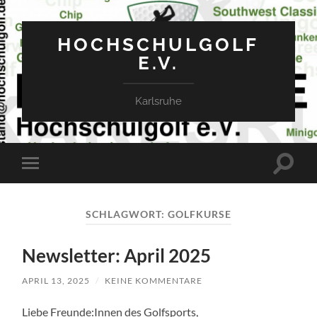
HOCHSCHULGOLF
E.V.
Karlsruhe
Suchfe
Mobile-
ein-/a
Menü
ein-/ausblenden
SCHLAGWORT:
GOLFKURSE
Newsletter: April 2025
APRIL 13, 2025
/
KEINE KOMMENTARE
Liebe Freunde:Innen des Golfsports,