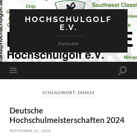
HOCHSCHULGOLF
E.V.
Karlsruhe
Suchfe
Mobile-
ein-/a
Menü
ein-/ausblenden
SCHLAGWORT:
DHM24
Deutsche
Hochschulmeisterschaften 2024
SEPTEMBER 22, 2024